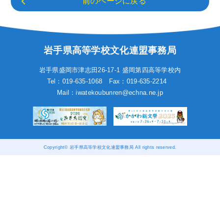
前のページに戻る
岩手県高等学校文化連盟事務局
岩手県盛岡市津志田26-17-1
盛岡第四高等学校内
Tel：019-635-1068
Fax：019-635-2214
Mail：iwatekoubunren@echna.ne.jp
Copyright© 岩手県高等学校文化連盟事務局 All rights reserved.